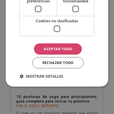
preferencias
funcionalidad
perfecto para ti. Este perfil profesional es cada
vez más demandado en escuelas,...
LEER MÁS
Cookies no clasificadas
ACEPTAR TODO
RECHAZAR TODO
MOSTRAR DETALLES
10 posturas de yoga para principiantes:
guía completa para iniciar tu práctica
FEB 6, 2025
|
DEPORTE
El yoga es una disciplina milenaria que aporta