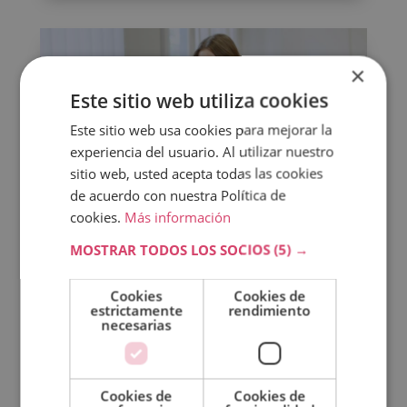
×
Este sitio web utiliza cookies
Este sitio web usa cookies para mejorar la
experiencia del usuario. Al utilizar nuestro
sitio web, usted acepta todas las cookies
de acuerdo con nuestra Política de
cookies.
Más información
MOSTRAR TODOS LOS SOCIOS
(5) →
¿Cómo ser monitor de ocio infantil? Guía
completa para empezar en este campo
ABR 10, 2025
|
DEPORTE
Cookies
Cookies de
estrictamente
rendimiento
Si te encanta trabajar con niños, tienes
necesarias
habilidades para organizar actividades y quieres
una profesión con impacto positivo, convertirte
en monitor de ocio infantil puede ser el camino
Cookies de
Cookies de