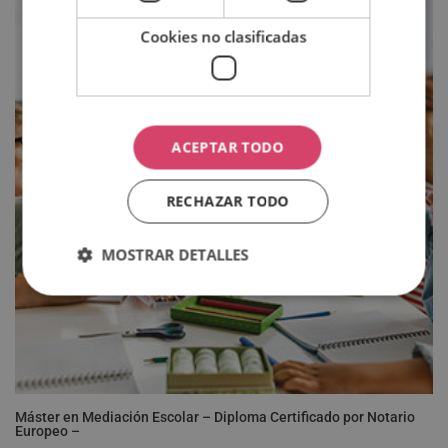
1,920.00€.
480.00€.
Cookies no clasificadas
ACEPTAR TODO
RECHAZAR TODO
MOSTRAR DETALLES
Máster en Mediación Escolar – Diploma Certificado por Notario
Europeo –