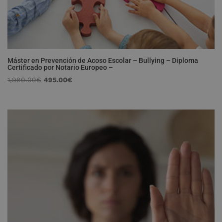
Máster en Prevención de Acoso Escolar – Bullying – Diploma
Certificado por Notario Europeo –
El
El
1,980.00
€
495.00
€
precio
precio
original
actual
era:
es:
1,980.00€.
495.00€.