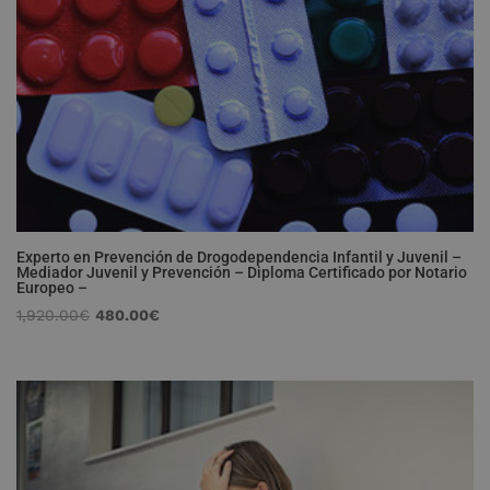
Experto en Prevención de Drogodependencia Infantil y Juvenil –
Mediador Juvenil y Prevención – Diploma Certificado por Notario
Europeo –
El
El
1,920.00
€
480.00
€
precio
precio
original
actual
era:
es:
1,920.00€.
480.00€.