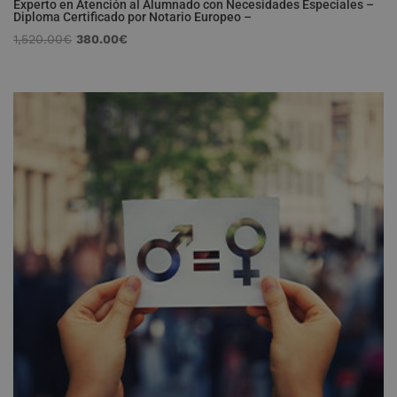
Experto en Atención al Alumnado con Necesidades Especiales –
Diploma Certificado por Notario Europeo –
El
El
1,520.00
€
380.00
€
precio
precio
original
actual
era:
es:
1,520.00€.
380.00€.