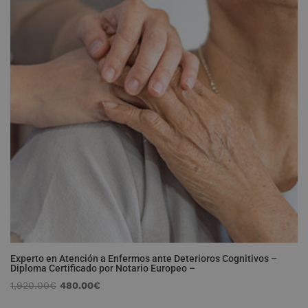
Experto en Atención a Enfermos ante Deterioros Cognitivos –
Diploma Certificado por Notario Europeo –
El
El
1,920.00
€
480.00
€
precio
precio