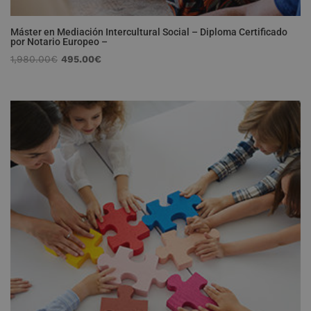
Máster en Mediación Intercultural Social – Diploma Certificado
por Notario Europeo –
El
El
1,980.00
€
495.00
€
precio
precio
original
actual
era:
es:
1,980.00€.
495.00€.