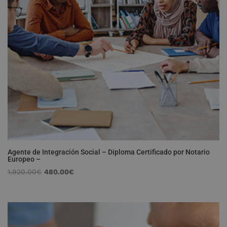
Agente de Integración Social – Diploma Certificado por Notario
Europeo –
El
El
1,920.00
€
480.00
€
precio
precio
original
actual
era:
es:
1,920.00€.
480.00€.