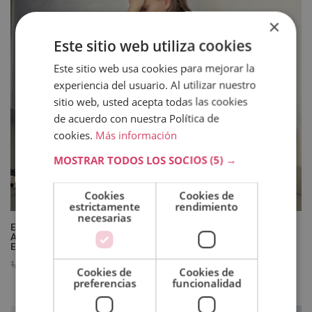
×
Este sitio web utiliza cookies
Este sitio web usa cookies para mejorar la
experiencia del usuario. Al utilizar nuestro
sitio web, usted acepta todas las cookies
de acuerdo con nuestra Política de
cookies.
Más información
MOSTRAR TODOS LOS SOCIOS
(5) →
Cookies
Cookies de
estrictamente
rendimiento
necesarias
Experto en Prevención y Gestión de la Violencia en la
Adolescencia y Juventud – Diploma Certificado por Notario
Europeo –
El
El
1,920.00
€
480.00
€
Cookies de
Cookies de
precio
precio
preferencias
funcionalidad
original
actual
era:
es: