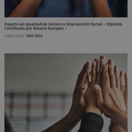
Experto en Igualdad de Género e Intervención Social – Diploma
Certificado por Notario Europeo –
El
El
1,920.00
€
480.00
€
precio
precio
original
actual
era:
es:
1,920.00€.
480.00€.