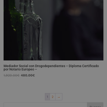
Mediador Social con Drogodependientes – Diploma Certificado
por Notario Europeo –
El
El
1,920.00
€
480.00
€
precio
precio
original
actual
era:
es:
1
2
→
1,920.00€.
480.00€.
Buscar