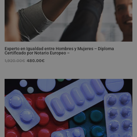
Experto en Igualdad entre Hombres y Mujeres – Diploma
Certificado por Notario Europeo –
El
El
1,920.00
€
480.00
€
precio
precio
original
actual
era:
es:
1,920.00€.
480.00€.