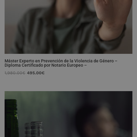
Máster Experto en Prevención de la Violencia de Género –
Diploma Certificado por Notario Europeo –
El
El
1,980.00
€
495.00
€
precio
precio
original
actual
era:
es:
1,980.00€.
495.00€.