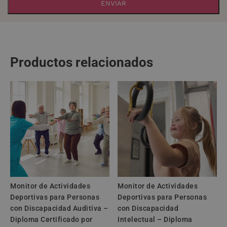
A
l
t
e
Productos relacionados
r
n
a
t
i
v
e
:
Monitor de Actividades
Monitor de Actividades
Deportivas para Personas
Deportivas para Personas
con Discapacidad Auditiva –
con Discapacidad
Diploma Certificado por
Intelectual – Diploma