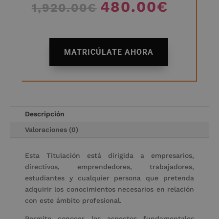
480.00
€
El
El
1,920.00
€
precio
precio
original
actual
era:
es:
A
1,920.00€.
480.00€
MATRICÚLATE AHORA
l
t
e
r
n
a
Descripción
t
Valoraciones (0)
i
v
Esta Titulación está dirigida a empresarios,
e
directivos, emprendedores, trabajadores,
:
estudiantes y cualquier persona que pretenda
adquirir los conocimientos necesarios en relación
con este ámbito profesional.
Permite conocer los aspectos fundamentales