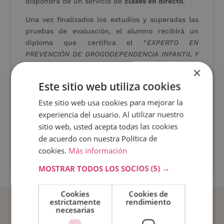
dispondrá de un servicio de
clases en directo
.
Una vez finalizados los estudios y superadas las
pruebas de evaluación, el alumno recibirá un
diploma que certifica el “
EXPERTO EN
PREVENCIÓN DE DROGODEPENDENCIA INFANTIL Y
JUVENIL
”, de
Sports Universitas
.
×
Este sitio web utiliza cookies
Los diplomas, además, llevan el sello de Notario
Europeo, que da fe de la validez, contenidos y
Este sitio web usa cookies para mejorar la
autenticidad del título a nivel nacional e
experiencia del usuario. Al utilizar nuestro
internacional.
sitio web, usted acepta todas las cookies
Temario
de acuerdo con nuestra Política de
cookies.
Más información
Descarga aquí la ficha formativa.
MOSTRAR TODOS LOS SOCIOS
(5) →
Cookies
Cookies de
SOLICITAR INFORMACIÓN
estrictamente
rendimiento
necesarias