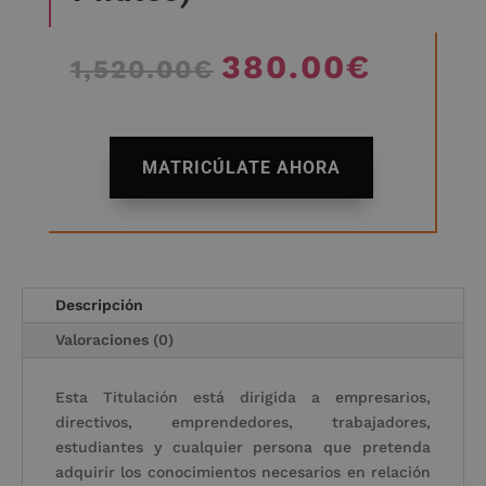
380.00
€
El
El
1,520.00
€
precio
precio
original
actual
era:
es:
A
1,520.00€.
380.00€
MATRICÚLATE AHORA
l
t
e
r
n
a
Descripción
t
Valoraciones (0)
i
v
Esta Titulación está dirigida a empresarios,
e
directivos, emprendedores, trabajadores,
:
estudiantes y cualquier persona que pretenda
adquirir los conocimientos necesarios en relación