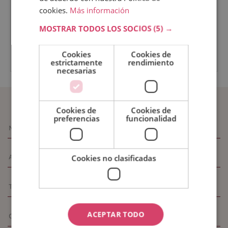
cookies.
Más información
*El contenido del curso se encuentra orientado
MOSTRAR TODOS LOS SOCIOS
(5) →
hacia la adquisición de formación teórica
complementaria. Esta formación deportiva no
conduce a la obtención de un título oficial.
Cookies
Cookies de
estrictamente
rendimiento
necesarias
SOLICITAR INFORMACIÓN
Cookies de
Cookies de
preferencias
funcionalidad
Cookies no clasificadas
ACEPTAR TODO