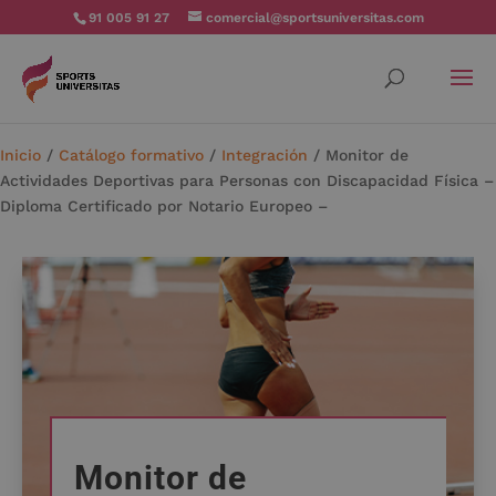
91 005 91 27
comercial@sportsuniversitas.com
Inicio
/
Catálogo formativo
/
Integración
/ Monitor de
Actividades Deportivas para Personas con Discapacidad Física –
Diploma Certificado por Notario Europeo –
Monitor de