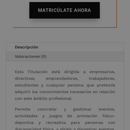
era:
es:
A
1,920.00€.
480.00€
MATRICÚLATE AHORA
l
t
e
r
n
a
Descripción
t
Valoraciones (0)
i
v
Esta Titulación está dirigida a empresarios,
e
directivos, emprendedores, trabajadores,
:
estudiantes y cualquier persona que pretenda
adquirir los conocimientos necesarios en relación
con este ámbito profesional.
Permite concretar y gestionar eventos,
actividades y juegos de animación físico-
deportiva y recreativa para personas con
discapacidad física, y dirigir y dinamizar eventos,