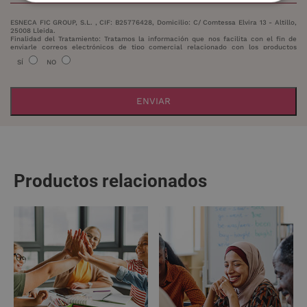
ESNECA FIC GROUP, S.L. , CIF: B25776428, Domicilio: C/ Comtessa Elvira 13 - Altillo,
25008 Lleida.
Finalidad del Tratamiento: Tratamos la información que nos facilita con el fin de
enviarle correos electrónicos de tipo comercial relacionado con los productos
ofrecidos y otros tipo de productos que fueran de su interés.
SÍ
NO
Legitimación del tratamiento: Consentimiento del interesado.
Derechos: Puede ejercitar sus derechos identificándose suficientemente,
dirigiéndose a la dirección
info@grupoesneca.com
.
Para más información consulte nuestra Política de Privacidad.
Desea recibir información comercial (vía telefónica y/o email):
A
l
t
e
Productos relacionados
r
n
a
t
i
v
e
: