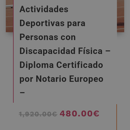
Actividades
Deportivas para
Personas con
Discapacidad Física –
Diploma Certificado
por Notario Europeo
–
480.00
€
El
El
1,920.00
€
precio
precio
original
actual